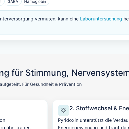
n
GABA
Hämoglobin
nterversorgung vermuten, kann eine
Laboruntersuchung
hel
ung für Stimmung, Nervensyste
 aufgeteilt. Für Gesundheit & Prävention
2. Stoffwechsel & Ene
von
Pyridoxin unterstützt die Verdau
irn übertragen.
Energiegewinnung und trägt dam