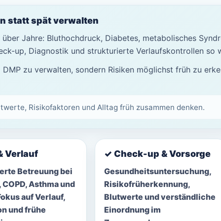
n statt spät verwalten
h über Jahre: Bluthochdruck, Diabetes, metabolisches Syn
ck-up, Diagnostik und strukturierte Verlaufskontrollen so w
m DMP zu verwalten, sondern Risiken möglichst früh zu erken
utwerte, Risikofaktoren und Alltag früh zusammen denken.
 Verlauf
✓ Check-up & Vorsorge
ierte Betreuung bei
Gesundheitsuntersuchung,
, COPD, Asthma und
Risikofrüherkennung,
okus auf Verlauf,
Blutwerte und verständliche
on und frühe
Einordnung im