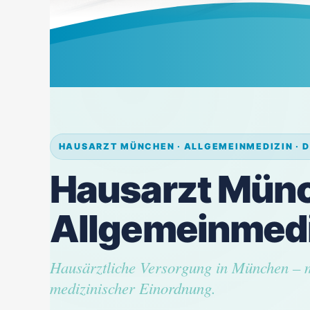
HAUSARZT MÜNCHEN · ALLGEMEINMEDIZIN · D
Hausarzt Mün
Allgemeinmedi
Hausärztliche Versorgung in München – m
medizinischer Einordnung.