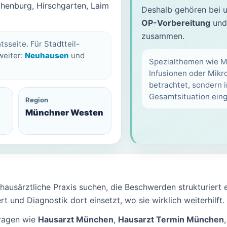
enburg, Hirschgarten, Laim
Deshalb gehören bei 
OP-Vorbereitung
und 
zusammen.
sseite. Für Stadtteil-
weiter:
Neuhausen
und
Spezialthemen wie M
Infusionen oder Mikro
betrachtet, sondern 
Gesamtsituation eing
Region
Münchner Westen
e hausärztliche Praxis suchen, die Beschwerden strukturiert 
rt und Diagnostik dort einsetzt, wo sie wirklich weiterhilft.
fragen wie
Hausarzt München
,
Hausarzt Termin München