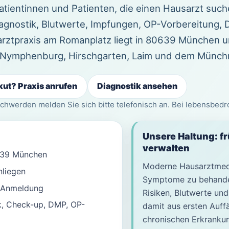
Patientinnen und Patienten, die einen Hausarzt such
agnostik, Blutwerte, Impfungen, OP-Vorbereitung,
arztpraxis am Romanplatz liegt in 80639 München u
, Nymphenburg, Hirschgarten, Laim und dem Münch
ut? Praxis anrufen
Diagnostik ansehen
chwerden melden Sie sich bitte telefonisch an. Bei lebensbedr
Unsere Haltung: fr
verwalten
639 München
Moderne Hausarztmediz
nliegen
Symptome zu behandel
r Anmeldung
Risiken, Blutwerte und
k, Check-up, DMP, OP-
damit aus ersten Auff
chronischen Erkranku