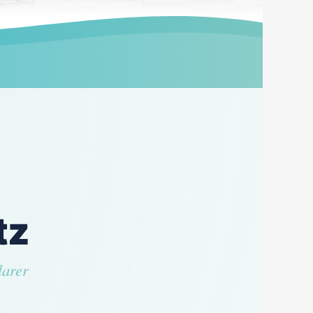
tz
larer