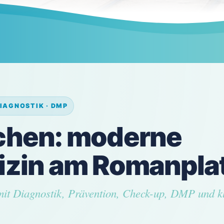
IAGNOSTIK · DMP
chen: moderne
zin am Romanpla
it Diagnostik, Prävention, Check-up, DMP und k