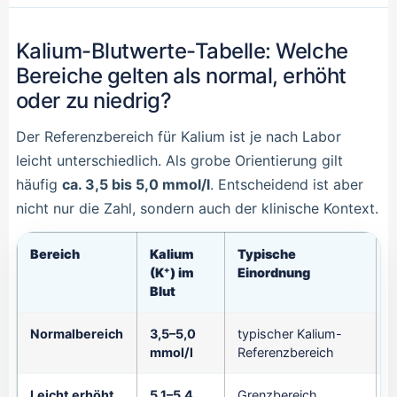
Kalium-Blutwerte-Tabelle: Welche
Bereiche gelten als normal, erhöht
oder zu niedrig?
Der Referenzbereich für Kalium ist je nach Labor
leicht unterschiedlich. Als grobe Orientierung gilt
häufig
ca. 3,5 bis 5,0 mmol/l
. Entscheidend ist aber
nicht nur die Zahl, sondern auch der klinische Kontext.
Bereich
Kalium
Typische
W
(K⁺) im
Einordnung
Blut
Normalbereich
3,5–5,0
typischer Kalium-
m
mmol/l
Referenzbereich
G
Leicht erhöht
5,1–5,4
Grenzbereich,
M