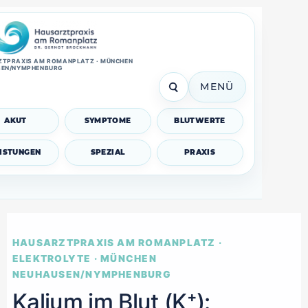
TPRAXIS AM ROMANPLATZ · MÜNCHEN
SEN/NYMPHENBURG
MENÜ
AKUT
SYMPTOME
BLUTWERTE
EISTUNGEN
SPEZIAL
PRAXIS
HAUSARZTPRAXIS AM ROMANPLATZ ·
ELEKTROLYTE · MÜNCHEN
NEUHAUSEN/NYMPHENBURG
Kalium im Blut (K⁺):