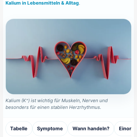
Kalium in Lebensmitteln & Alltag
.
Kalium (K⁺) ist wichtig für Muskeln, Nerven und
besonders für einen stabilen Herzrhythmus.
Tabelle
Symptome
Wann handeln?
Einord