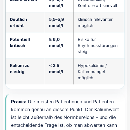
mmol/l
Kontrolle oft sinnvoll
P
Deutlich
5,5–5,9
klinisch relevanter
z
erhöht
mmol/l
möglich
Potentiell
≥ 6,0
Risiko für
d
kritisch
mmol/l
Rhythmusstörungen
S
steigt
Kalium zu
< 3,5
Hypokaliämie /
U
niedrig
mmol/l
Kaliummangel
b
möglich
Praxis:
Die meisten Patientinnen und Patienten
kommen genau an diesem Punkt: Der Kaliumwert
ist leicht außerhalb des Normbereichs – und die
entscheidende Frage ist, ob man abwarten kann