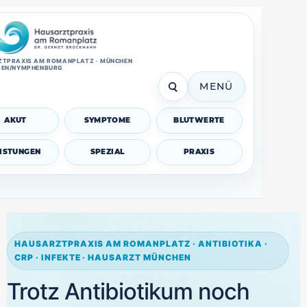
TPRAXIS AM ROMANPLATZ · MÜNCHEN
SEN/NYMPHENBURG
MENÜ
AKUT
SYMPTOME
BLUTWERTE
EISTUNGEN
SPEZIAL
PRAXIS
HAUSARZTPRAXIS AM ROMANPLATZ · ANTIBIOTIKA ·
CRP · INFEKTE · HAUSARZT MÜNCHEN
Trotz Antibiotikum noch