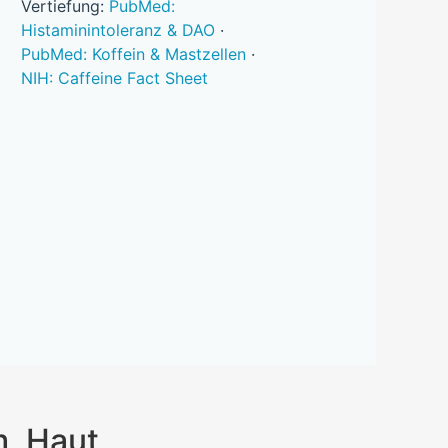
Vertiefung:
PubMed:
Histaminintoleranz & DAO
·
PubMed: Koffein & Mastzellen
·
NIH: Caffeine Fact Sheet
m, Haut