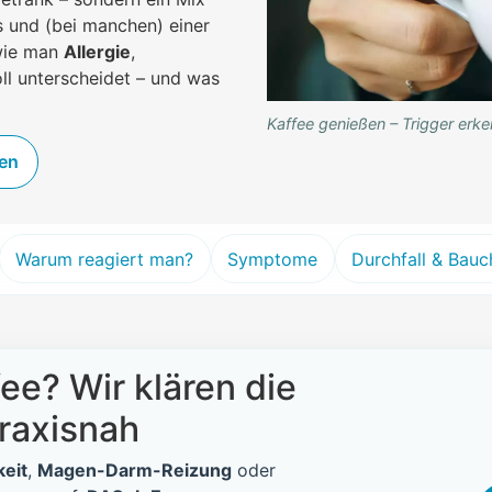
 und (bei manchen) einer
 wie man
Allergie
,
ll unterscheidet – und was
Kaffee genießen – Trigger erke
ven
Warum reagiert man?
Symptome
Durchfall & Bauc
e? Wir klären die
praxisnah
keit
,
Magen-Darm-Reizung
oder