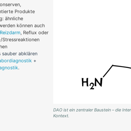
onserven,
tierte Produkte
g: ähnliche
werden können auch
Reizdarm
, Reflux oder
/Stressreaktionen
ehen
 sauber abklären
abordiagnostik
+
iagnostik
.
DAO ist ein zentraler Baustein – die Inte
Kontext.