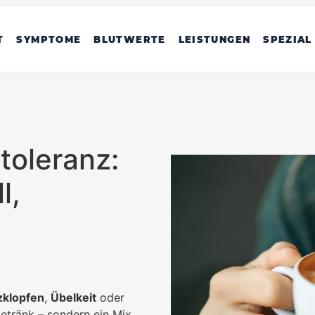
T
SYMPTOME
BLUTWERTE
LEISTUNGEN
SPEZIAL
toleranz:
l,
zklopfen
,
Übelkeit
oder
etränk – sondern ein Mix