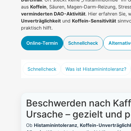
aus
Koffein
, Säuren, Magen-Darm-Reizung, Stress
verminderten DAO-Aktivität
. Hier erfahren Sie,
Unverträglichkeit
und
Koffein-Sensitivität
sinnvo
praktisch hilft.
Online-Termin
Schnellcheck
Alternati
Schnellcheck
Was ist Histaminintoleranz?
Beschwerden nach Kaffe
Ursache – gezielt und 
Ob
Histaminintoleranz
,
Koffein-Unverträglich