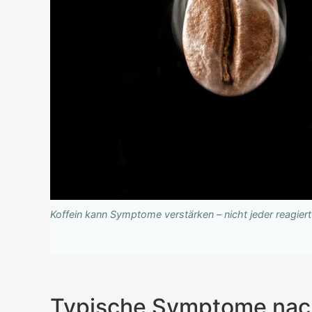
Koffein kann Symptome verstärken – nicht jeder reagiert 
Typische Symptome nach 