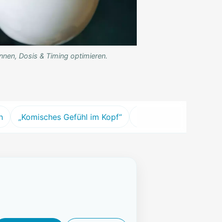
nnen, Dosis & Timing optimieren.
h
„Komisches Gefühl im Kopf“
Alternativen
Allerg