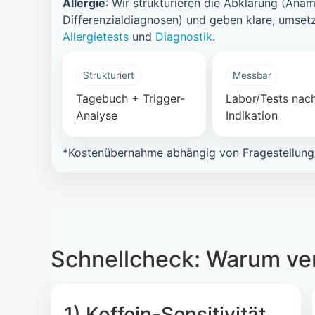
Allergie
: Wir strukturieren die Abklärung (Ana
Differenzialdiagnosen) und geben klare, umset
Allergietests
und
Diagnostik
.
Strukturiert
Messbar
Tagebuch + Trigger-
Labor/Tests nac
Analyse
Indikation
*Kostenübernahme abhängig von Fragestellung/
Schnellcheck: Warum ver
1) Koffein-Sensitivität