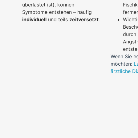
überlastet ist), können
Fischk
Symptome entstehen – häufig
fermen
individuell
und teils
zeitversetzt
.
Wichti
Besch
durch
Angst-
entst
Wenn Sie es
möchten:
L
ärztliche D