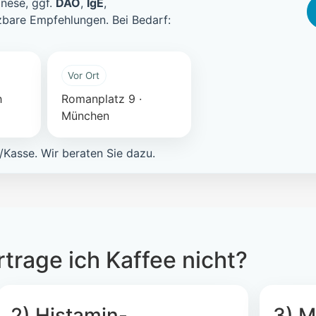
mnese, ggf.
DAO
,
IgE
,
zbare Empfehlungen. Bei Bedarf:
Vor Ort
h
Romanplatz 9 ·
München
Kasse. Wir beraten Sie dazu.
trage ich Kaffee nicht?
2) Histamin-
3) 