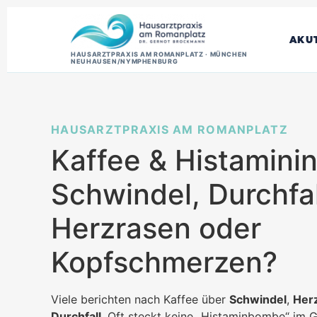
AKU
HAUSARZTPRAXIS AM ROMANPLATZ · MÜNCHEN
NEUHAUSEN/NYMPHENBURG
HAUSARZTPRAXIS AM ROMANPLATZ
Kaffee & Histaminin
Schwindel, Durchfal
Herzrasen oder
Kopfschmerzen?
Viele berichten nach Kaffee über
Schwindel
,
Her
Durchfall
. Oft steckt keine „Histaminbombe“ im G