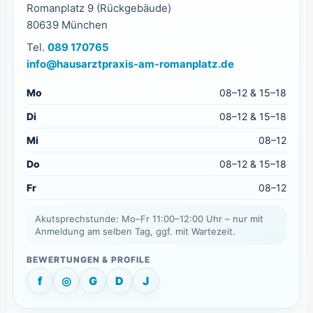
Romanplatz 9 (Rückgebäude)
80639 München
Tel.
089 170765
info@hausarztpraxis-am-romanplatz.de
Mo
08–12 & 15–18
Di
08–12 & 15–18
Mi
08–12
Do
08–12 & 15–18
Fr
08–12
Akutsprechstunde: Mo–Fr 11:00–12:00 Uhr – nur mit
Anmeldung am selben Tag, ggf. mit Wartezeit.
f
◎
G
D
J