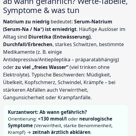
ab wann gefährlich? Werte-Tabelle,
Symptome & was tun
Natrium zu niedrig
bedeutet:
Serum-Natrium
(Serum-Na / Na⁺) ist erniedrigt
. Häufige Auslöser im
Alltag sind
Diuretika (Entwässerung)
,
Durchfall/Erbrechen
, starkes Schwitzen, bestimmte
Medikamente (z. B. einige
Antidepressiva/Antiepileptika – präparatabhängig)
oder
zu viel „freies Wasser“
(viel trinken ohne
Elektrolyte). Typische Beschwerden: Müdigkeit,
Übelkeit, Kopfschmerz, Schwindel, Krämpfe – bei
stärkeren Abfällen auch Verwirrtheit,
Gangunsicherheit oder Krampfanfälle.
Kurzantwort: Ab wann gefährlich?
Orientierung:
<130 mmol/l
oder
neurologische
Symptome
(Verwirrtheit, starke Benommenheit,
Krampf) →
zeitnah ärztlich abklären
.