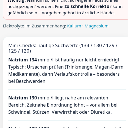
Wichtig:
Natrium sollte nicht „auf eigene Faust schnell
hochgezogen“ werden. Eine
zu schnelle Korrektur
kann
gefährlich sein – Vorgehen gehört in ärztliche Hände.
Elektrolyte im Zusammenhang:
Kalium
·
Magnesium
Mini-Checks: häufige Suchwerte (134 / 130 / 129 /
125 / 120)
Natrium 134
mmol/l ist häufig nur leicht erniedrigt.
Typisch: Ursachen prüfen (Trinkmenge, Magen-Darm,
Medikamente), dann Verlaufskontrolle – besonders
bei Beschwerden.
Natrium 130
mmol/l liegt nahe am relevanten
Bereich. Zeitnahe Einordnung lohnt – vor allem bei
Schwindel, Stürzen, Verwirrtheit oder Diuretika.