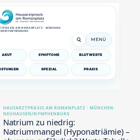
TPRAXIS AM ROMANPLATZ · MÜNCHEN
SEN/NYMPHENBURG
MENÜ
AKUT
SYMPTOME
BLUTWERTE
EISTUNGEN
SPEZIAL
PRAXIS
HAUSARZTPRAXIS AM ROMANPLATZ · MÜNCHEN-
NEUHAUSEN/NYMPHENBURG
Natrium zu niedrig:
Natriummangel (Hyponatriämie) –