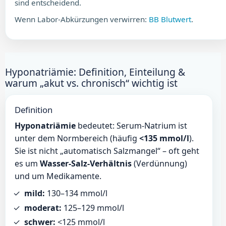
sind entscheidend.
Wenn Labor-Abkürzungen verwirren:
BB Blutwert
.
Hyponatriämie: Definition, Einteilung &
warum „akut vs. chronisch“ wichtig ist
Definition
Hyponatriämie
bedeutet: Serum-Natrium ist
unter dem Normbereich (häufig
<135 mmol/l
).
Sie ist nicht „automatisch Salzmangel“ – oft geht
es um
Wasser-Salz-Verhältnis
(Verdünnung)
und um Medikamente.
mild:
130–134 mmol/l
moderat:
125–129 mmol/l
schwer:
<125 mmol/l