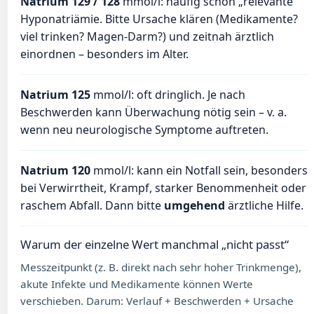
Natrium 129 / 128
mmol/l: häufig schon „relevante“
Hyponatriämie. Bitte Ursache klären (Medikamente?
viel trinken? Magen-Darm?) und zeitnah ärztlich
einordnen – besonders im Alter.
Natrium 125
mmol/l: oft dringlich. Je nach
Beschwerden kann Überwachung nötig sein – v. a.
wenn neu neurologische Symptome auftreten.
Natrium 120
mmol/l: kann ein Notfall sein, besonders
bei Verwirrtheit, Krampf, starker Benommenheit oder
raschem Abfall. Dann bitte
umgehend
ärztliche Hilfe.
Warum der einzelne Wert manchmal „nicht passt“
Messzeitpunkt (z. B. direkt nach sehr hoher Trinkmenge),
akute Infekte und Medikamente können Werte
verschieben. Darum: Verlauf + Beschwerden + Ursache