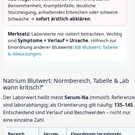
Benommenheit, Krampfanfälle, deutliche
Sturzneigung, anhaltendes Erbrechen oder schwere
Schwäche →
sofort ärztlich abklären
.
Merksatz:
Laborwerte nie isoliert betrachten. Wichtig
sind
Symptome + Verlauf + Ursache
. Hilfreich zur
Einordnung anderer Blutwerte:
BB Blutwert: Tabelle
& Abkürzungen
.
Natrium Blutwert: Normbereich, Tabelle & „ab
wann kritisch?“
Der Laborwert heißt meist
Serum-Na
(mmol/l). Referenz
sind laborabhängig; als Orientierung gilt häufig:
135–145
.
Entscheidend sind Verlauf und Beschwerden – nicht nur
eine einzelne Zahl.
Bereich
Serum-
Einordnung (praxisnah)