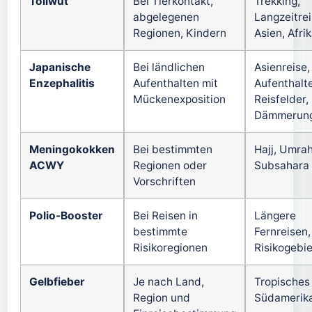
Tollwut
Bei Tierkontakt,
Trekking,
abgelegenen
Langzeitrei
Regionen, Kindern
Asien, Afri
Japanische
Bei ländlichen
Asienreise,
Enzephalitis
Aufenthalten mit
Aufenthalte
Mückenexposition
Reisfelder,
Dämmerun
Meningokokken
Bei bestimmten
Hajj, Umrah
ACWY
Regionen oder
Subsahara
Vorschriften
Polio-Booster
Bei Reisen in
Längere
bestimmte
Fernreisen,
Risikoregionen
Risikogebi
Gelbfieber
Je nach Land,
Tropisches 
Region und
Südamerik