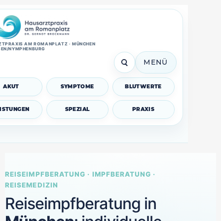
TPRAXIS AM ROMANPLATZ · MÜNCHEN
SEN/NYMPHENBURG
MENÜ
AKUT
SYMPTOME
BLUTWERTE
EISTUNGEN
SPEZIAL
PRAXIS
REISEIMPFBERATUNG · IMPFBERATUNG ·
REISEMEDIZIN
Reiseimpfberatung in