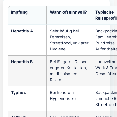
Impfung
Wann oft sinnvoll?
Typische
Reiseprofi
Hepatitis A
Sehr häufig bei
Backpackin
Fernreisen,
Familienrei
Streetfood, unklarer
Rundreise,
Hygiene
Aufenthalt
Hepatitis B
Bei längeren Reisen,
Langzeitauf
engeren Kontakten,
Work & Trav
medizinischem
Geschäftsr
Risiko
Typhus
Bei höherem
Backpackin
Hygienerisiko
ländliche R
Streetfood