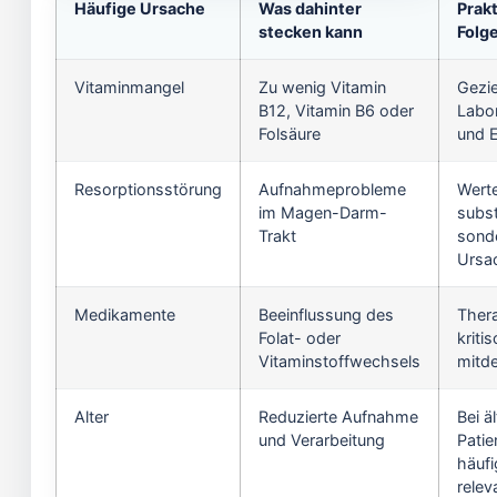
Häufige Ursache
Was dahinter
Prak
stecken kann
Folg
Vitaminmangel
Zu wenig Vitamin
Gezie
B12, Vitamin B6 oder
Labo
Folsäure
und 
Resorptionsstörung
Aufnahmeprobleme
Werte
im Magen-Darm-
subst
Trakt
sond
Ursa
Medikamente
Beeinflussung des
Ther
Folat- oder
kriti
Vitaminstoffwechsels
mitd
Alter
Reduzierte Aufnahme
Bei ä
und Verarbeitung
Patie
häufi
relev