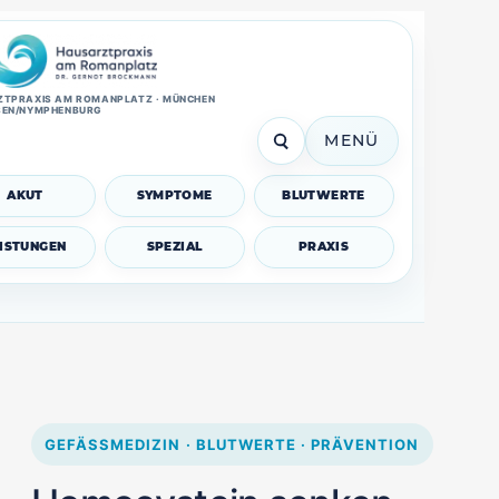
TPRAXIS AM ROMANPLATZ · MÜNCHEN
SEN/NYMPHENBURG
MENÜ
AKUT
SYMPTOME
BLUTWERTE
EISTUNGEN
SPEZIAL
PRAXIS
GEFÄSSMEDIZIN · BLUTWERTE · PRÄVENTION