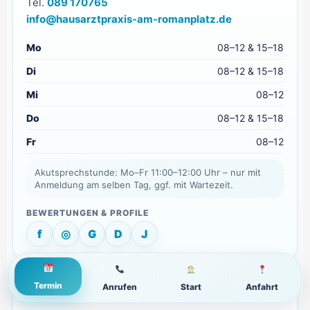
Tel.
089 170765
info@hausarztpraxis-am-romanplatz.de
Mo
08–12 & 15–18
Di
08–12 & 15–18
Mi
08–12
Do
08–12 & 15–18
Fr
08–12
Akutsprechstunde: Mo–Fr 11:00–12:00 Uhr – nur mit
Anmeldung am selben Tag, ggf. mit Wartezeit.
f
◎
G
D
J
Termin
Anrufen
Start
Anfahrt
WICHTIGE SEITEN