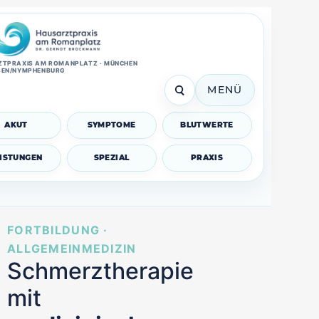
TPRAXIS AM ROMANPLATZ · MÜNCHEN
SEN/NYMPHENBURG
MENÜ
AKUT
SYMPTOME
BLUTWERTE
EISTUNGEN
SPEZIAL
PRAXIS
FORTBILDUNG ·
ALLGEMEINMEDIZIN
Schmerztherapie
mit