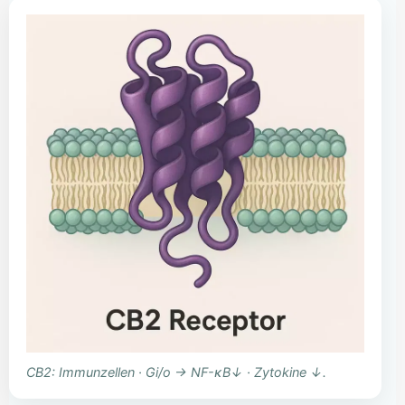
CB2: Immunzellen · Gi/o → NF-κB↓ · Zytokine ↓.