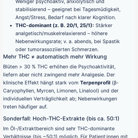
Weniger psychoaktiv, anxiolytisch und
stabilisierend – geeignet bei Tagesmüdigkeit,
Angst/Stress, Bedarf nach klarer Kognition.
THC-dominant (z. B. 20/1, 25/1):
Stärker
analgetisch/muskelrelaxierend – höhere
Nebenwirkungsrate; v. a. abends, bei Spastik
oder tumorassoziierten Schmerzen.
Mehr THC ≠ automatisch mehr Wirkung
Blüten > 30 % THC erhöhen die Psychoaktivität,
liefern aber nicht zwingend mehr Analgesie. Der
klinische Effekt hängt stark vom
Terpenprofil
(β-
Caryophyllen, Myrcen, Limonen, Linalool) und der
individuellen Verträglichkeit ab; Nebenwirkungen
treten häufiger auf.
Sonderfall: Hoch-THC-Extrakte (bis ca. 50:1)
Im Öl-/Extraktbereich sind sehr THC-dominante
Verhältnisse (bis ~50:1) möglich. Für Patient:innen mit