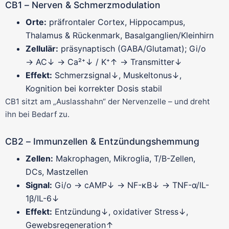
CB1 – Nerven & Schmerzmodulation
Orte:
präfrontaler Cortex, Hippocampus,
Thalamus & Rückenmark, Basalganglien/Kleinhirn
Zellulär:
präsynaptisch (GABA/Glutamat); Gi/o
→ AC↓ → Ca²⁺↓ / K⁺↑ → Transmitter↓
Effekt:
Schmerzsignal↓, Muskeltonus↓,
Kognition bei korrekter Dosis stabil
CB1 sitzt am „Auslasshahn“ der Nervenzelle – und dreht
ihn bei Bedarf zu.
CB2 – Immunzellen & Entzündungshemmung
Zellen:
Makrophagen, Mikroglia, T/B-Zellen,
DCs, Mastzellen
Signal:
Gi/o → cAMP↓ → NF-κB↓ → TNF-α/IL-
1β/IL-6↓
Effekt:
Entzündung↓, oxidativer Stress↓,
Gewebsregeneration↑