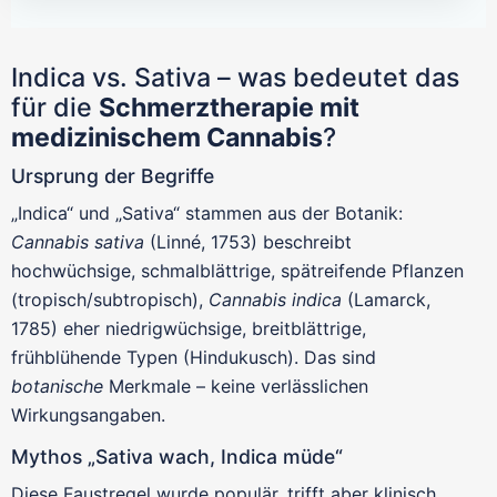
Indica vs. Sativa – was bedeutet das
für die
Schmerztherapie mit
medizinischem Cannabis
?
Ursprung der Begriffe
„Indica“ und „Sativa“ stammen aus der Botanik:
Cannabis sativa
(Linné, 1753) beschreibt
hochwüchsige, schmalblättrige, spätreifende Pflanzen
(tropisch/subtropisch),
Cannabis indica
(Lamarck,
1785) eher niedrigwüchsige, breitblättrige,
frühblühende Typen (Hindukusch). Das sind
botanische
Merkmale – keine verlässlichen
Wirkungsangaben.
Mythos „Sativa wach, Indica müde“
Diese Faustregel wurde populär, trifft aber klinisch