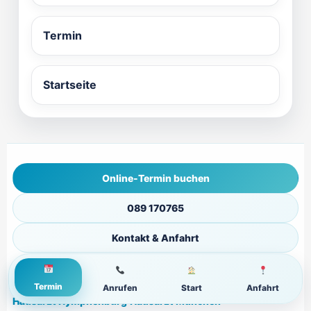
Termin
Startseite
Online-Termin buchen
089 170765
Kontakt & Anfahrt
Stadtteil-Schnellzugriff
Hausarzt Neuhausen
·
Termin
Anrufen
Start
Anfahrt
Hausarzt Nymphenburg
·
Hausarzt München