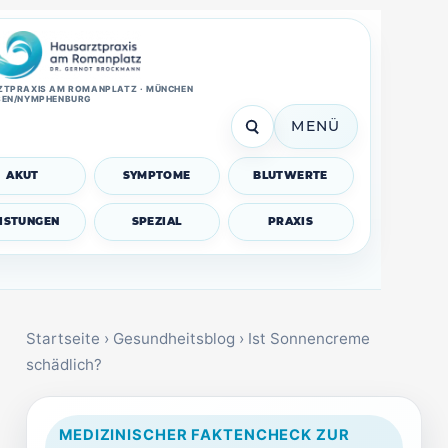
TPRAXIS AM ROMANPLATZ · MÜNCHEN
SEN/NYMPHENBURG
MENÜ
AKUT
SYMPTOME
BLUTWERTE
EISTUNGEN
SPEZIAL
PRAXIS
Startseite
›
Gesundheitsblog
›
Ist Sonnencreme
schädlich?
MEDIZINISCHER FAKTENCHECK ZUR