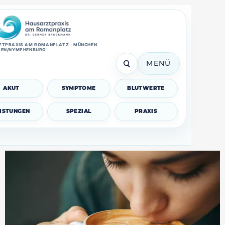
TPRAXIS AM ROMANPLATZ · MÜNCHEN
SEN/NYMPHENBURG
MENÜ
AKUT
SYMPTOME
BLUTWERTE
EISTUNGEN
SPEZIAL
PRAXIS
Kaffee Histamin: Symptome, 