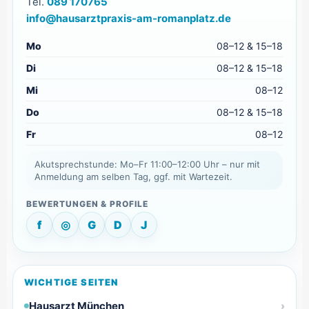
Tel.
089 170765
info@hausarztpraxis-am-romanplatz.de
Mo
08–12 & 15–18
Di
08–12 & 15–18
Mi
08–12
Do
08–12 & 15–18
Fr
08–12
Akutsprechstunde: Mo–Fr 11:00–12:00 Uhr – nur mit
Anmeldung am selben Tag, ggf. mit Wartezeit.
f
◎
G
D
J
WICHTIGE SEITEN
Hausarzt München