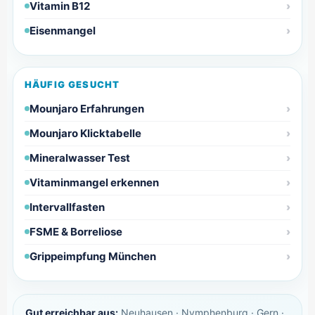
Vitamin B12
Eisenmangel
HÄUFIG GESUCHT
Mounjaro Erfahrungen
Mounjaro Klicktabelle
Mineralwasser Test
Vitaminmangel erkennen
Intervallfasten
FSME & Borreliose
Grippeimpfung München
Gut erreichbar aus:
Neuhausen · Nymphenburg · Gern ·