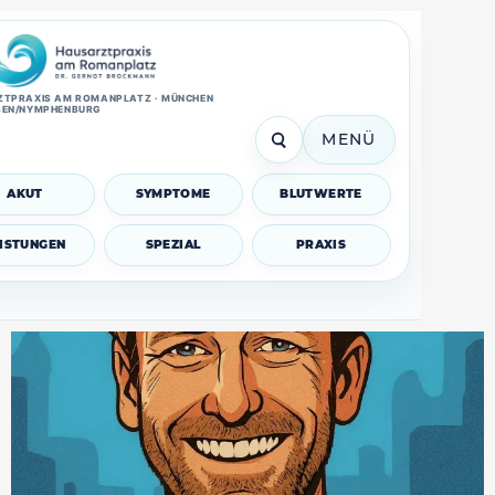
TPRAXIS AM ROMANPLATZ · MÜNCHEN
SEN/NYMPHENBURG
MENÜ
AKUT
SYMPTOME
BLUTWERTE
EISTUNGEN
SPEZIAL
PRAXIS
Zähneknirschen (Bruxismus