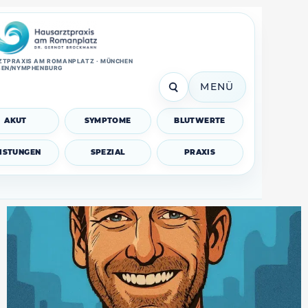
TPRAXIS AM ROMANPLATZ · MÜNCHEN
SEN/NYMPHENBURG
MENÜ
AKUT
SYMPTOME
BLUTWERTE
EISTUNGEN
SPEZIAL
PRAXIS
Zähneknirschen (Bruxismus