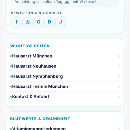
Anmeldung am selben Tag, ggf. mit Wartezeit.
f
◎
G
D
J
WICHTIGE SEITEN
Hausarzt München
Hausarzt Neuhausen
Hausarzt Nymphenburg
Hausarzt Termin München
Kontakt & Anfahrt
BLUTWERTE & GESUNDHEIT
Vitaminmangel erkennen