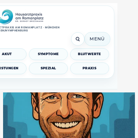
TPRAXIS AM ROMANPLATZ · MÜNCHEN
SEN/NYMPHENBURG
MENÜ
AKUT
SYMPTOME
BLUTWERTE
EISTUNGEN
SPEZIAL
PRAXIS
Zähneknirschen (Bruxismus