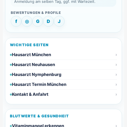
Anmeldung am selben Tag, ggf. mit Wartezeit.
f
◎
G
D
J
WICHTIGE SEITEN
Hausarzt München
Hausarzt Neuhausen
Hausarzt Nymphenburg
Hausarzt Termin München
Kontakt & Anfahrt
BLUTWERTE & GESUNDHEIT
Vitaminmangel erkennen