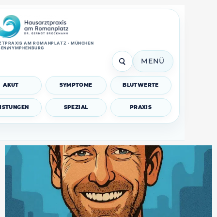
TPRAXIS AM ROMANPLATZ · MÜNCHEN
SEN/NYMPHENBURG
MENÜ
AKUT
SYMPTOME
BLUTWERTE
EISTUNGEN
SPEZIAL
PRAXIS
Zähneknirschen (Bruxismus