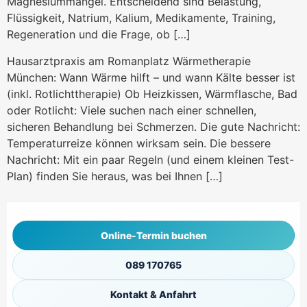
Magnesiummangel. Entscheidend sind Belastung,
Flüssigkeit, Natrium, Kalium, Medikamente, Training,
Regeneration und die Frage, ob […]
Wärmetherapie: Schmerzen li
Hausarztpraxis am Romanplatz Wärmetherapie
München: Wann Wärme hilft – und wann Kälte besser ist
(inkl. Rotlichttherapie) Ob Heizkissen, Wärmflasche, Bad
oder Rotlicht: Viele suchen nach einer schnellen,
sicheren Behandlung bei Schmerzen. Die gute Nachricht:
Temperaturreize können wirksam sein. Die bessere
Nachricht: Mit ein paar Regeln (und einem kleinen Test-
Plan) finden Sie heraus, was bei Ihnen […]
Online-Termin buchen
089 170765
Kontakt & Anfahrt