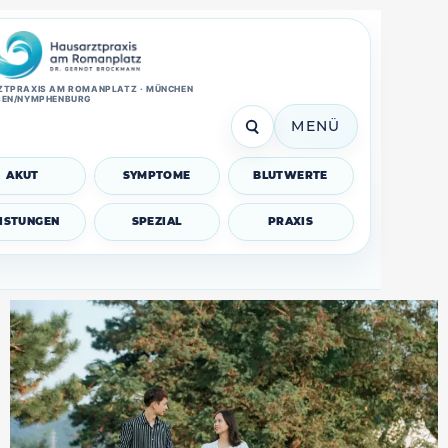
TPRAXIS AM ROMANPLATZ · MÜNCHEN
SEN/NYMPHENBURG
MENÜ
AKUT
SYMPTOME
BLUTWERTE
EISTUNGEN
SPEZIAL
PRAXIS
Darmgesundheit verstehen: 