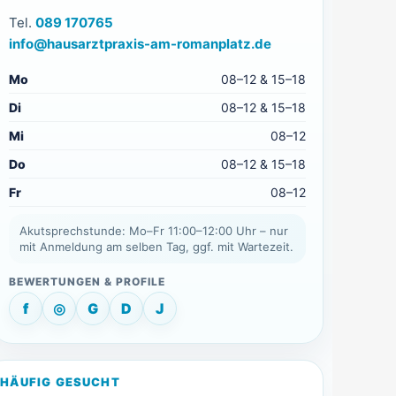
Tel.
089 170765
info@hausarztpraxis-am-romanplatz.de
Mo
08–12 & 15–18
Di
08–12 & 15–18
Mi
08–12
Do
08–12 & 15–18
Fr
08–12
Akutsprechstunde: Mo–Fr 11:00–12:00 Uhr – nur
mit Anmeldung am selben Tag, ggf. mit Wartezeit.
f
◎
G
D
J
HÄUFIG GESUCHT