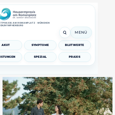
TPRAXIS AM ROMANPLATZ · MÜNCHEN
SEN/NYMPHENBURG
MENÜ
AKUT
SYMPTOME
BLUTWERTE
EISTUNGEN
SPEZIAL
PRAXIS
Darmgesundheit verstehen: 