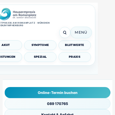
TPRAXIS AM ROMANPLATZ · MÜNCHEN
SEN/NYMPHENBURG
MENÜ
AKUT
SYMPTOME
BLUTWERTE
EISTUNGEN
SPEZIAL
PRAXIS
Online-Termin buchen
089 170765
Kontakt & Anfahrt