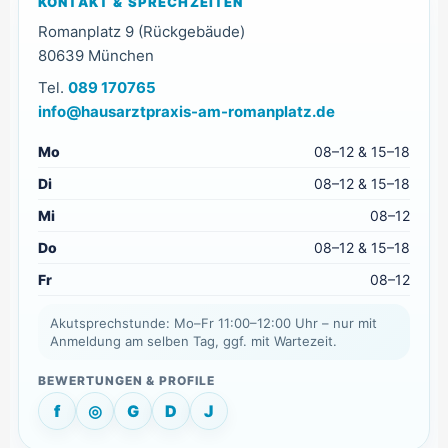
KONTAKT & SPRECHZEITEN
Romanplatz 9 (Rückgebäude)
80639 München
Tel.
089 170765
info@hausarztpraxis-am-romanplatz.de
Mo
08–12 & 15–18
Di
08–12 & 15–18
Mi
08–12
Do
08–12 & 15–18
Fr
08–12
Akutsprechstunde: Mo–Fr 11:00–12:00 Uhr – nur mit
Anmeldung am selben Tag, ggf. mit Wartezeit.
f
◎
G
D
J